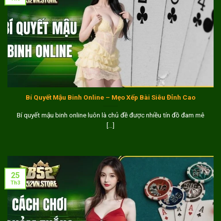
Bí Quyết Mậu Binh Online – Mẹo Xếp Bài Siêu Đỉnh Cao
Bí quyết mậu binh online luôn là chủ đề được nhiều tín đồ đam mê
[...]
25
Th3