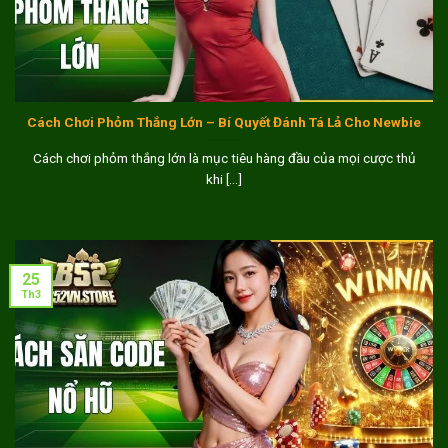
Cách Chơi Phỏm Thắng Lớn – Bí Quyết Đánh Tá Lả Cho Newbie
Cách chơi phỏm thắng lớn là mục tiêu hàng đầu của mọi cược thủ
khi [...]
25
Th3