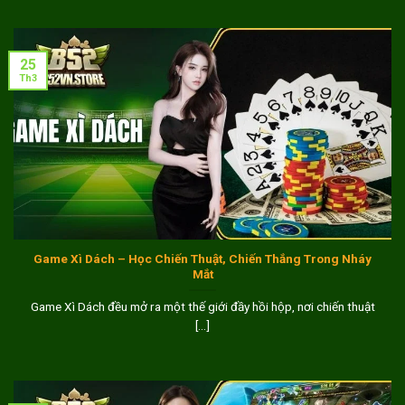
25
Th3
Game Xì Dách – Học Chiến Thuật, Chiến Thắng Trong Nháy
Mắt
Game Xì Dách đều mở ra một thế giới đầy hồi hộp, nơi chiến thuật
[...]