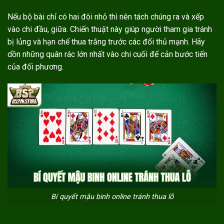
Nếu bộ bài chỉ có hai đôi nhỏ thì nên tách chúng ra và xếp
vào chi đầu, giữa. Chiến thuật này giúp người tham gia tránh
bị lủng và hạn chế thua trắng trước các đối thủ mạnh. Hãy
dồn những quân rác lớn nhất vào chi cuối để cản bước tiến
của đối phương.
Bí quyết mậu binh online tránh thua lỗ