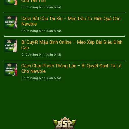
Cho Tân Thủ
–
Chức năng bình luận bị tắt
ở
Tổng
Mẹo
Hợp
Chơi
Cách Bắt Cầu Tài Xỉu – Mẹo Đầu Tư Hiệu Quả Cho
Chiến
Xóc
Thuật
Newbie
Đĩa
Của
Chức năng bình luận bị tắt
ở
–
Chuyên
Cách
Tuyệt
Gia
Bắt
Bí Quyết Mậu Binh Online – Mẹo Xếp Bài Siêu Đỉnh
Chiêu
Cầu
Hốt
Cao
Tài
Bạc
Chức năng bình luận bị tắt
ở
Xỉu
Cực
Bí
–
Dễ
Quyết
Cách Chơi Phỏm Thắng Lớn – Bí Quyết Đánh Tá Lả
Mẹo
Cho
Mậu
Đầu
Cho Newbie
Tân
Binh
Tư
Thủ
Chức năng bình luận bị tắt
ở
Online
Hiệu
Cách
–
Quả
Chơi
Mẹo
Cho
Phỏm
Xếp
Newbie
Thắng
Bài
Lớn
Siêu
–
Đỉnh
Bí
Cao
Quyết
Đánh
Tá