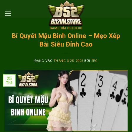
Bỏ
qua
nội
dung
GAME BÀI B52CLUB
Bí Quyết Mậu Binh Online – Mẹo Xếp
Bài Siêu Đỉnh Cao
ĐĂNG VÀO
THÁNG 3 25, 2026
BỞI
SEO
25
Th3