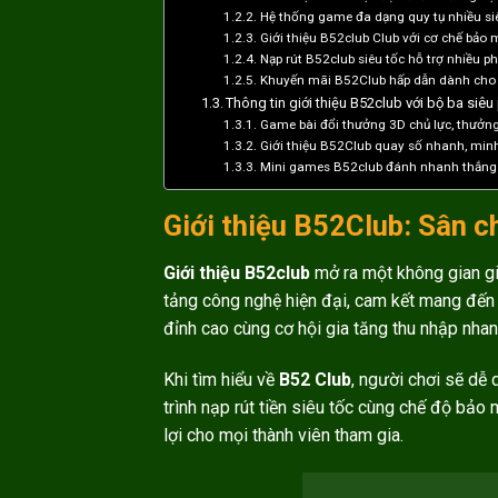
Hệ thống game đa dạng quy tụ nhiều s
Giới thiệu B52club Club với cơ chế bảo 
Nạp rút B52club siêu tốc hỗ trợ nhiều 
Khuyến mãi B52Club hấp dẫn dành cho 
Thông tin giới thiệu B52club với bộ ba si
Game bài đổi thưởng 3D chủ lực, thưởng
Giới thiệu B52Club quay số nhanh, min
Mini games B52club đánh nhanh thắng
Giới thiệu B52Club: Sân c
Giới thiệu B52club
mở ra một không gian gi
tảng công nghệ hiện đại, cam kết mang đến 
đỉnh cao cùng cơ hội gia tăng thu nhập nha
Khi tìm hiểu về
B52 Club
, người chơi sẽ dễ
trình nạp rút tiền siêu tốc cùng chế độ bảo
lợi cho mọi thành viên tham gia.