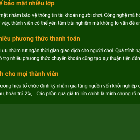
hế bảo mật nhiều lớp
ật nhằm bảo vệ thông tin tài khoản người chơi. Công nghệ mã hó
ờ vậy, thành viên có thể yên tâm trải nghiệm mà không lo vấn đề a
nhiều phương thức thanh toán
ưu nhằm rút ngắn thời gian giao dịch cho người chơi. Quá trình n
 hỗ trợ nhiều phương thức chuyển khoản cũng tạo sự thuận tiện đán
h cho mọi thành viên
hương hiệu tổ chức định kỳ nhằm gia tăng nguồn vốn khởi nghiệp c
u, hoàn trả 2%,… Các phần quà giá trị lớn chính là minh chứng rõ n