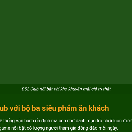
B52 Club nổi bật với kho khuyến mãi giá trị thật
lub với bộ ba siêu phẩm ăn khách
hệ thống vận hành ổn định mà còn nhờ danh mục trò chơi luôn được
a game nổi bật có lượng người tham gia đông đảo mỗi ngày.