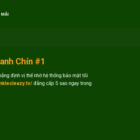
 MÃI
Xanh Chín #1
ẳng định vị thế nhờ hệ thống bảo mật tối
unklesleazy.tv/
đẳng cấp 5 sao ngay trong