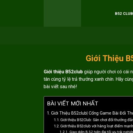
Bỏ
qua
B52 CLU
nội
dung
Giới Thiệu 
Giới thiệu B52club
giúp người chơi có cái 
tân cùng tỷ lệ trả thưởng xanh chín. Hãy cù
bài viết sau nhé!
BÀI VIẾT MỚI NHẤT
Giới Thiệu B52club| Cổng Game Bài Đổi 
Giới thiệu B52Club: Sân chơi đổi thưởng đ
Giới thiệu B52club với hàng loạt điểm mạnh
Giao diện B.52 hiện đại tối ưu trải nghiệ