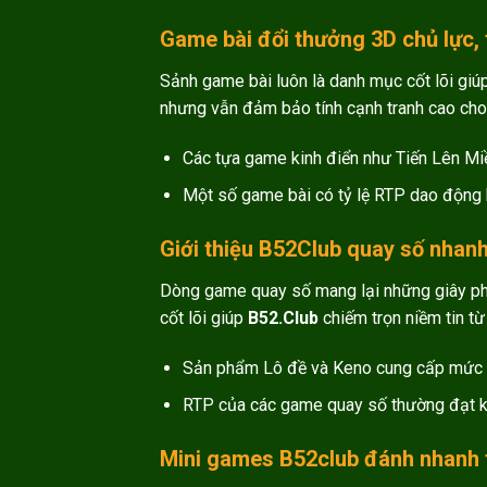
Game bài đổi thưởng 3D chủ lực,
Sảnh game bài luôn là danh mục cốt lõi giú
nhưng vẫn đảm bảo tính cạnh tranh cao cho
Các tựa game kinh điển như Tiến Lên Mi
Một số game bài có tỷ lệ RTP dao động 
Giới thiệu B52Club quay số nhan
Dòng game quay số mang lại những giây phút
cốt lõi giúp
B52.Club
chiếm trọn niềm tin từ
Sản phẩm Lô đề và Keno cung cấp mức ăn
RTP của các game quay số thường đạt k
Mini games B52club đánh nhanh 